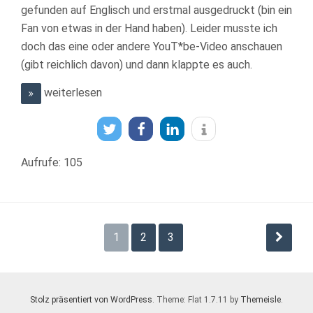
gefunden auf Englisch und erstmal ausgedruckt (bin ein
Fan von etwas in der Hand haben). Leider musste ich
doch das eine oder andere YouT*be-Video anschauen
(gibt reichlich davon) und dann klappte es auch.
weiterlesen
Aufrufe: 105
Seitennummerierung
1
2
3
der
Beiträge
Stolz präsentiert von WordPress
. Theme: Flat 1.7.11 by
Themeisle
.