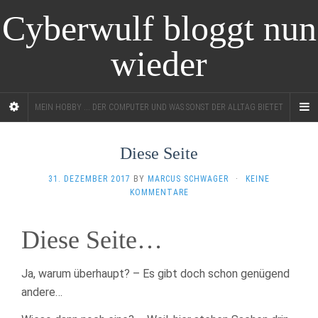
Cyberwulf bloggt nun
wieder
MEIN HOBBY ... DER COMPUTER UND WAS SONST DER ALLTAG BIETET
Diese Seite
31. DEZEMBER 2017
BY
MARCUS SCHWAGER
·
KEINE
KOMMENTARE
Diese Seite…
Ja, warum überhaupt? – Es gibt doch schon genügend
andere…