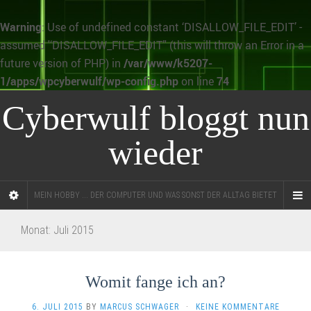
Warning
: Use of undefined constant ‘DISALLOW_FILE_EDIT’ -
assumed '‘DISALLOW_FILE_EDIT’' (this will throw an Error in a
future version of PHP) in
/var/www/k5207-
1/apps/wpcyberwulf/wp-config.php
on line
74
Cyberwulf bloggt nun
wieder
MEIN HOBBY ... DER COMPUTER UND WAS SONST DER ALLTAG BIETET
Monat:
Juli 2015
Womit fange ich an?
6. JULI 2015
BY
MARCUS SCHWAGER
·
KEINE KOMMENTARE