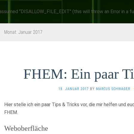
sumed '‘DISALLOW_FILE_EDIT’' (this will throw an Error in a fu
Monat:
Januar 2017
FHEM: Ein paar Ti
18. JANUAR 2017
BY
MARCUS SCHWAGER
Hier stelle ich ein paar Tips & Tricks vor, die mir helfen und
FHEM.
Weboberfläche