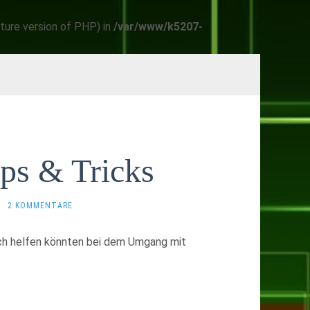
ture version of PHP) in
/var/www/k5207-
ps & Tricks
·
2 KOMMENTARE
 euch helfen könnten bei dem Umgang mit