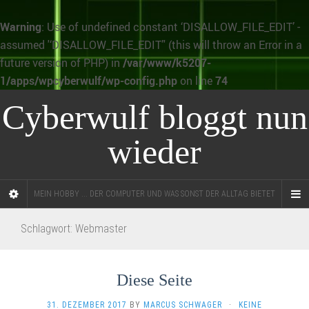
Warning
: Use of undefined constant ‘DISALLOW_FILE_EDIT’ -
assumed '‘DISALLOW_FILE_EDIT’' (this will throw an Error in a
future version of PHP) in
/var/www/k5207-
1/apps/wpcyberwulf/wp-config.php
on line
74
Cyberwulf bloggt nun
wieder
MEIN HOBBY ... DER COMPUTER UND WAS SONST DER ALLTAG BIETET
Schlagwort:
Webmaster
Diese Seite
31. DEZEMBER 2017
BY
MARCUS SCHWAGER
·
KEINE